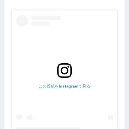
回
桃
太
郎
生
誕
の
地
この投稿をInstagramで見る