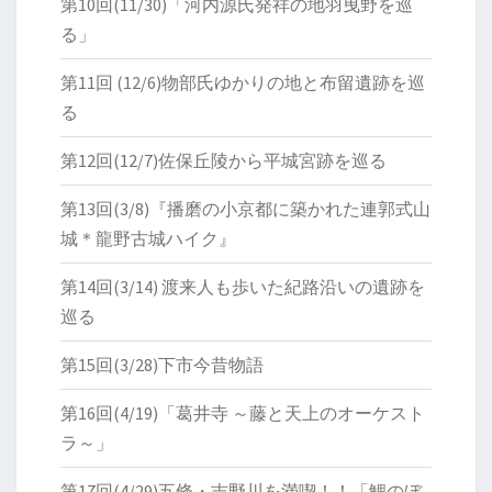
第10回(11/30)「河内源氏発祥の地羽曳野を巡
る」
第11回 (12/6)物部氏ゆかりの地と布留遺跡を巡
る
第12回(12/7)佐保丘陵から平城宮跡を巡る
第13回(3/8)『播磨の小京都に築かれた連郭式山
城＊龍野古城ハイク』
第14回(3/14) 渡来人も歩いた紀路沿いの遺跡を
巡る
第15回(3/28)下市今昔物語
第16回(4/19)「葛井寺 ～藤と天上のオーケスト
ラ～」
第17回(4/29)五條・吉野川を満喫！！「鯉のぼ