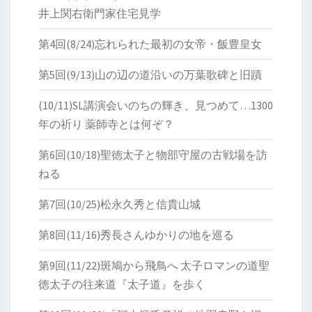
井上関右衛門家住宅見学
第4回(8/24)忘れられた最初の女帝・飯豊皇女
第5回(9/13)山の辺の道沿いの万葉歌碑と旧蹟
(10/11)SL講演会いのちの輝き、見つめて…1300
年の祈り 薬師寺とは何ぞ？
第6回(10/18)聖徳太子と物部守屋の古戦場を訪
ねる
第7回(10/25)松永久秀と信貴山城
第8回(11/16)秀長さんゆかりの地を巡る
第9回(11/22)斑鳩から飛鳥へ 太子ロマンの道聖
徳太子の往来道『太子道』を歩く