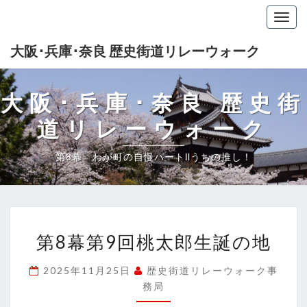
Togg
navig
大阪･兵庫･奈良 歴史街道リレーウォーク
大阪･兵庫･奈良 歴史街
道リレーウォーク
第8幕 わが町の自慢パートⅡうちの推し！
第
第8幕第9回桃太郎生誕の地
8
幕
2025年11月25日
歴史街道リレーウォーク事
第
務局
9