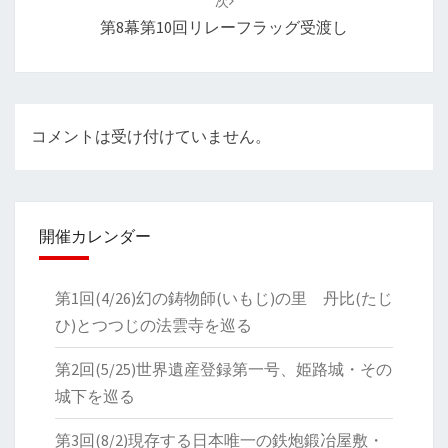
次
ー
第8幕第10回リレーフラッグ受渡し
シ
ョ
ン
コメントは受け付けていません。
開催カレンダー
第1回(4/26)幻の鋳物師(いもじ)の里 丹比(たじ
ひ)とつつじの法雲寺を巡る
第2回(5/25)世界遺産登録第一号、姫路城・その
城下を巡る
第3回(8/2)現存する日本唯一の鉄炮鍛冶屋敷・