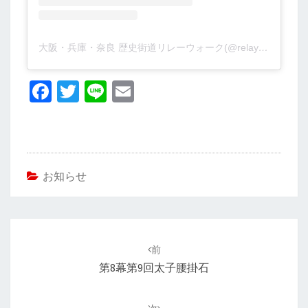
大阪・兵庫・奈良 歴史街道リレーウォーク(@relaywalk)がシェアした投稿
Fa
T
Li
E
ce
wi
n
m
b
tt
e
ai
o
er
l
o
お知らせ
k
投
稿
前
ナ
第8幕第9回太子腰掛石
ビ
ゲ