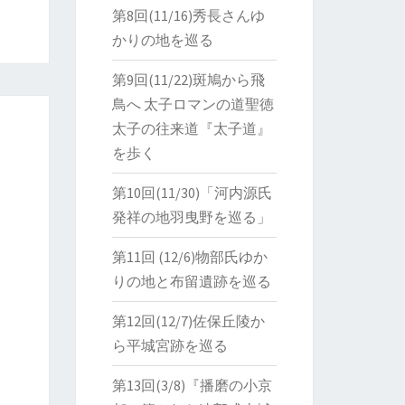
第8回(11/16)秀長さんゆ
かりの地を巡る
第9回(11/22)斑鳩から飛
鳥へ 太子ロマンの道聖徳
太子の往来道『太子道』
を歩く
第10回(11/30)「河内源氏
発祥の地羽曳野を巡る」
第11回 (12/6)物部氏ゆか
りの地と布留遺跡を巡る
第12回(12/7)佐保丘陵か
ら平城宮跡を巡る
第13回(3/8)『播磨の小京