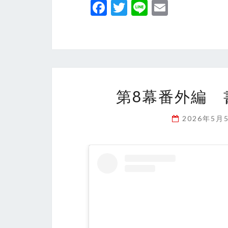
Fa
T
Li
E
ce
wi
n
m
b
tt
e
ai
o
er
l
o
k
第8幕番外編 
2026年5月