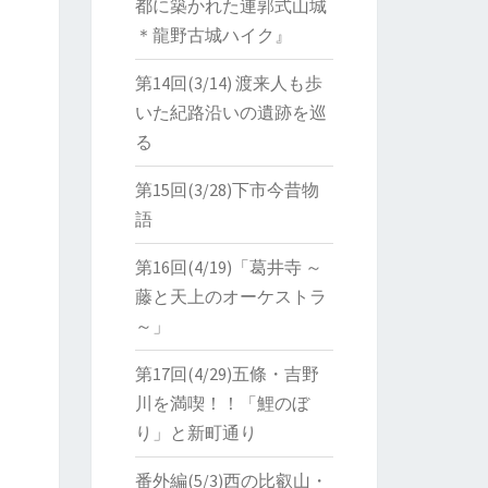
都に築かれた連郭式山城
＊龍野古城ハイク』
第14回(3/14) 渡来人も歩
いた紀路沿いの遺跡を巡
る
第15回(3/28)下市今昔物
語
第16回(4/19)「葛井寺 ～
藤と天上のオーケストラ
～」
第17回(4/29)五條・吉野
川を満喫！！「鯉のぼ
り」と新町通り
番外編(5/3)西の比叡山・