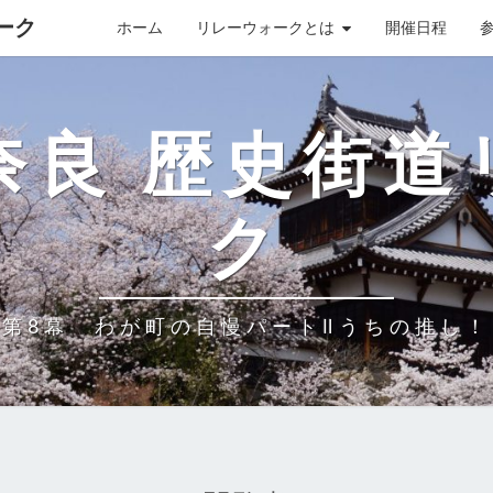
ーク
ホーム
リレーウォークとは
開催日程
奈良 歴史街
ク
第8幕 わが町の自慢パートⅡうちの推し！