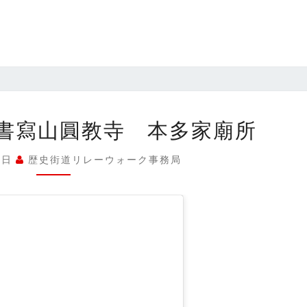
第
書寫山圓教寺 本多家廟所
8
幕
5日
歴史街道リレーウォーク事務局
番
外
編
書
寫
山
圓