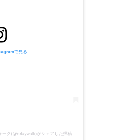
教
寺
本
多
家
廟
tagramで見る
所
(@relaywalk)がシェアした投稿