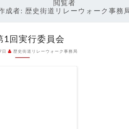
閲覧者
作成者:
歴史街道リレーウォーク事務
第
第1回実行委員会
9
幕
17日
歴史街道リレーウォーク事務局
第
1
回
実
行
委
員
会