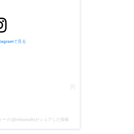
寺
新
緑
ま
つ
tagramで見る
り
(@relaywalk)がシェアした投稿