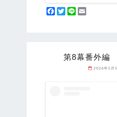
Fa
T
Li
E
ce
wi
n
m
b
tt
e
ai
o
er
l
o
k
第8幕番外編
2026年5月