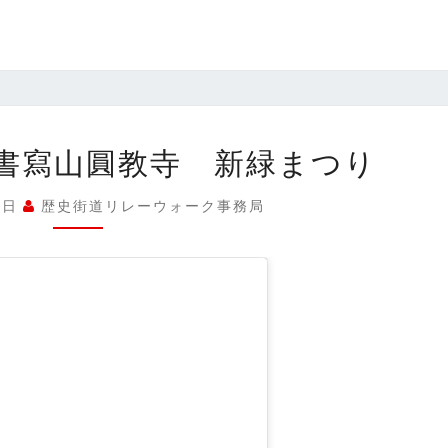
第
書寫山圓教寺 新緑まつり
8
幕
5日
歴史街道リレーウォーク事務局
番
外
編
書
寫
山
圓
教