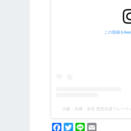
この投稿をIns
大阪・兵庫・奈良 歴史街道リレーウォーク
Fa
T
Li
E