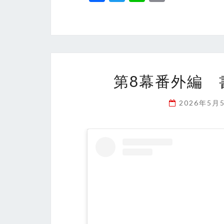
ce
wi
n
m
b
tt
e
ai
o
er
l
o
k
第8幕番外編 
2026年5月