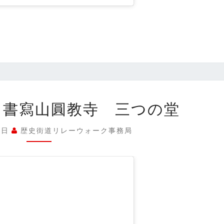
第
 書寫山圓教寺 三つの堂
8
幕
5日
歴史街道リレーウォーク事務局
番
外
編
書
寫
山