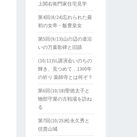
上関右衛門家住宅見学
第4回(8/24)忘れられた最
初の女帝・飯豊皇女
第5回(9/13)山の辺の道沿
いの万葉歌碑と旧蹟
(10/11)SL講演会いのちの
輝き、見つめて…1300年
の祈り 薬師寺とは何ぞ？
第6回(10/18)聖徳太子と
物部守屋の古戦場を訪ね
る
第7回(10/25)松永久秀と
信貴山城